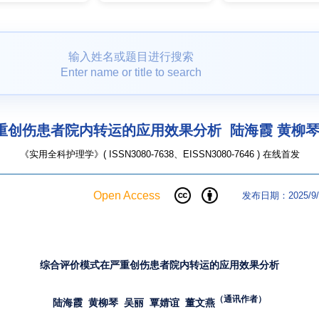
输入姓名或题目进行搜索
Enter name or title to search
创伤患者院内转运的应用效果分析 陆海霞 黄柳琴 
《实用全科护理学》( ISSN3080-7638、EISSN3080-7646 ) 在线首发
Open Access
发布日期：2025/9/
综合评价模式在严重创伤患者院内转运的应用效果
分析
（通讯作者）
陆海霞
黄柳琴
吴丽
覃婧谊
董文燕