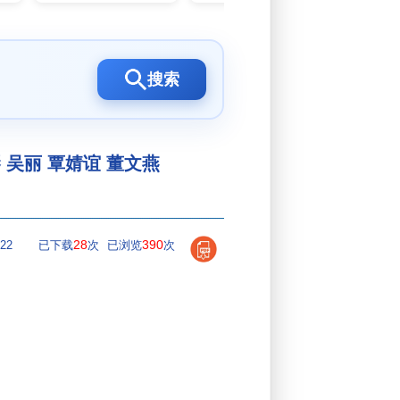
搜索
吴丽 覃婧谊 董文燕
28
390
22
已下载
次
已浏览
次