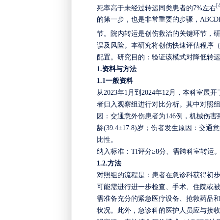
[
死率高于未经过转运同类患者的7%左右
的第一步，也是非常重要的步骤，
ABC
节。院内转运是创伤救治的关键环节，研
误及风险。本研究将创伤快速评估程序
配置。研究目的：验证该模式对降低转
1.
资料与方法
1.1
一般资料
从
2023年1月到2024年12月
，本科室展开
者归入观察组进行对比分析。其中对照组男性
因：交通意外伤患者为146例，机械伤害
龄(39.4±17.8)岁；伤者发生原因：
比性。
纳入标准：
TI
评分
≥
8
分、需跨科室转运
1.2.方法
对照组的流程是：患者在急诊科获得初
可能需进行进一步检查、手术、住院或
需准备充分的紧急医疗设备、抢救药品
状况。此外，急诊科的医护人员应与接