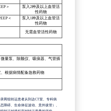
EEP＞
泵入
2种及以上血管活
性药物
PEEP＜
泵入
1种及以上血管活
性药物
无需血管活性药物
、微量泵、除颤仪、吸痰器、气管插
仪、根据病情配备急救药物
录两组转运患者从到达CT室、专科病
状态障碍、生命体征波动、意外拔管）、