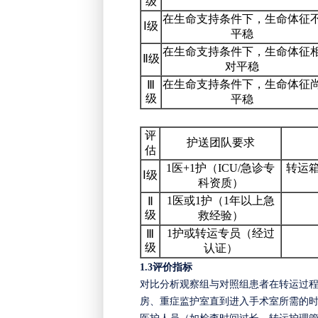
级
在生命支持条件下，生命体征
Ⅰ级
平稳
在生命支持条件下，生命体征
Ⅱ级
对平稳
在生命支持条件下，生命体征
Ⅲ
级
平稳
评
护送团队要求
估
1医+1护（ICU/急诊专
转运
Ⅰ级
科资质）
1医或1护（1年以上急
Ⅱ
级
救经验）
1护或转运专员（经过
Ⅲ
级
认证）
1.3
评价指标
对比分析观察组与对照组患者在转运过
房、重症监护室直到进入手术室所需的