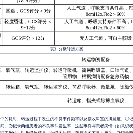
（
GCS评分）
不
人工气道，呼吸支持条件高，
P
昏迷，
GCS评分＜9分
8cmH2o,Fio2＞60%
相
轻度昏迷，
GCS评分＜
人工气道，呼吸支持条件不高，
9~12分
8cmH2o,Fio2＜60%
尚
GCS评分＞12分
无人工气道，可自主咳嗽
表
3
分级转运方案
转运物资配备
箱
、
氧气瓶、转运监护仪、转运呼吸机、简易呼吸器、口咽气道
管用物、根据病情配备急救药物
转运箱、氧气瓶、转运监护仪、简易呼吸器、微量泵、除颤
转运箱
、
指夹式脉搏血氧仪
程中的耗时、转运过程中发生的不良事件频率以及接收科室的满意度。
①记
时间。②记录两组患者的不良事件发生率，这些事件与患者病情（如意识