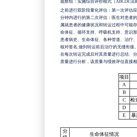
观察组：实施综合评价模式（
ABCDE
之前进行双阶段量化评估：第一次评估应
分钟内进行的第二次评估：医生对患者
属就患者的健康状况和转运过程中可能
命体征、循环支
持、呼
吸机支持、意识
患者病史、生命体征、各种管道、治疗
核对签名
,做到转运前后治疗的无缝衔接
在每次转运完成后对其质量进行总结、
质量进行分析，该质量与绩效评估直接
项目
A
B
C
检
D
E
暴
分
生命体征情况