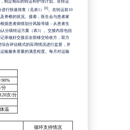
果，制定相应的转运和护理计划。在转运
[6]
分进行快速筛查（见表1）
。在转运前
10
以及脊椎的状况。接着，医生会与患者家
。根据患者病情划分风险等级：
从患者生
确认
分级转运方案
（
表
3
）。
交接内容包括
关记录做好交接后全部移交给收方，双方
对综合评估模式的应用情况进行监督，并
人运输服务质量的满意程度。每月对运输
<90%
次/分
>120次/分
体温
循环支持情况