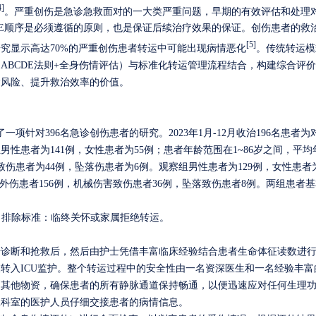
4]
。严重创伤是急诊急救面对的一大类严重问题，早期的有效评估和处理
DE顺序是必须遵循的原则，也是保证后续治疗效果的保证。创伤患者的救
[5]
究显示高达70%的严重创伤患者转运中可能出现病情恶化
。传统转运模
（
ABCDE法则+全身伤情评估）与标准化转运管理流程结合，构建综合评
运风险、提升救治效率的价值。
了一项针对
396名急诊创伤患者的研究。
2023年1月-12月收治196名患者
患者为141例，女性患者为55例；患者年龄范围在1~86岁之间，平均年龄在
致伤患者为44例，坠落伤患者为6例。观察组男性患者为129例，女性患者为
交通意外伤患者156例，机械伤害致伤患者36例，坠落致伤患者8例。两组患者基本
。
排除标准：临终关怀或家属拒绝转运。
步诊断和抢救后，然后由护士凭借丰富临床经验结合患者生命体征读数进
被转入
ICU监护。整个转运过程中的安全性由一名资深医生和一名经验丰
和其他物资，确保患者的所有静脉通道保持畅通，以便迅速应对任何生理
收科室的医护人员仔细交接患者的病情信息。