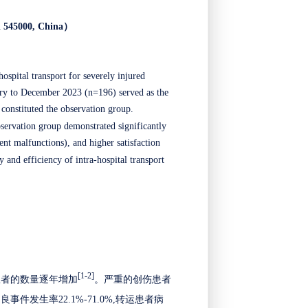
 545000, China
）
ospital transport for severely injured
uary to December 2023 (n=196) served as the
constituted the observation group.
servation group demonstrated significantly
ent malfunctions), and higher satisfaction
 and efficiency of intra-hospital transport
[1-2]
患者的数量逐年增加
。严重的创伤患者
不良事件发生率
22.1%-71.0%,转运患者病