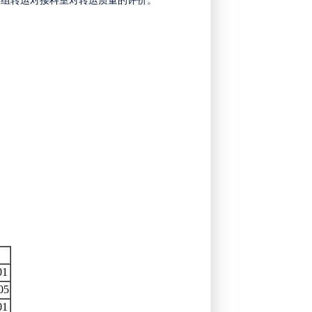
两组转运对接科室对转运质量的评价。
01
05
01