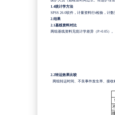
医护人员（如检查时间过长、转运护理
1.4
统计学方法
SPSS 26.0软件，计量资料行t检验，计
2.
结果
2.1
基线资料对比
两组基线资料无统计学差异（
P>0.05）
。
2.2
转运效果比较
两组
转运时间、
不良事件发生率
、
接收