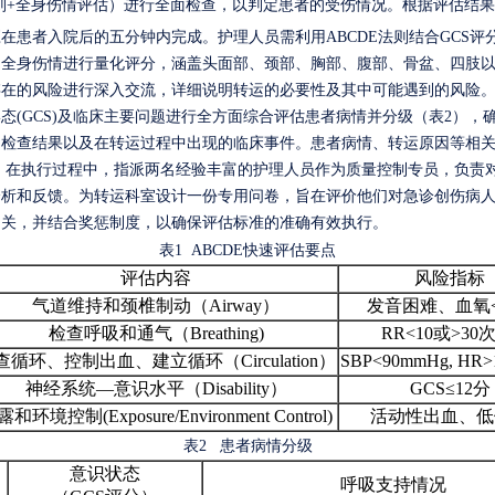
法则+全身伤情评估）进行全面检查，以判定患者的受伤情况。根据评估结
在患者入院后的五分钟内完成。护理人员需利用ABCDE法则结合GCS评
的全身伤情进行量化评分，涵盖头面部、颈部、胸部、腹部、骨盆、四肢
存在的风险进行深入交流，详细说明转运的必要性及其中可能遇到的风险
形态
(
GCS
)及临床主要问题
进行全
方面综合评估患者病
情
并
分级
（
表
2
）
，
、检查结果以及在转运过程中出现的临床事件。患者病情、转运原因等相
。
在执行过程中，指派两名经验丰富的护理人员作为质量控制专员，负责
分析和反馈。为转运科室设计一份专用问卷，旨在评价他们对急诊创伤病
相关，并结合奖惩制度，以确保评估标准的准确有效执行。
表
1
ABCDE快速评估要点
评估内容
风险指标
气道维持和颈椎制动（
Airway）
发音困难、血氧
检查呼吸和通气（
Breathing)
RR<10或>30
查循环、控制出血、建立循环（
Circulation）
SBP<90mmHg, HR
神经系统
—意识水平（Disability）
GCS≤12分
露和环境控制
(Exposure/Environment Control)
活动性出血、低
表
2
患者病
情分级
意识状态
呼吸支持情况