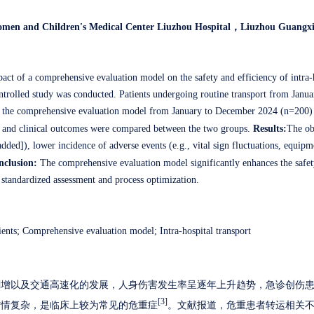
en and Children's Medical Center Liuzhou Hospital
，
Liuzhou
Guangxi
act of a comprehensive evaluation model on the safety and efficiency of intra-h
ontrolled study was conducted. Patients undergoing routine transport from Jan
ng the comprehensive evaluation model from January to December 2024 (n=200) 
s, and clinical outcomes were compared between the two groups.
Results:
The ob
added]), lower incidence of adverse events (e.g., vital sign fluctuations, equipm
nclusion:
The comprehensive evaluation model significantly enhances the safety
 standardized assessment and process optimization.
ients; Comprehensive evaluation model; Intra-hospital transport
剧增以及交通高速化的发展，人身伤害发生率呈逐年上升趋势，急诊创伤
[3]
伤情复杂，是临床上较为常见的危重症
。文献报道，危重患者转运相关