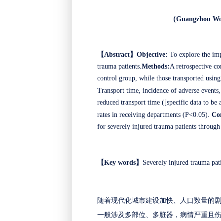
（
Guangzhou Wom
【
Abstract
】
Objective:
To explore the imp
trauma patients.
Methods:
A retrospective c
control group, while those transported usi
Transport time, incidence of adverse event
reduced transport time ([specific data to be 
rates in receiving departments (P<0.05).
Co
for severely injured trauma patients through
【
Key
words
】
Severely injured trauma pat
随着现代化城市建设加快、人口数量的
一般涉及多部位、多脏器，病情严重且