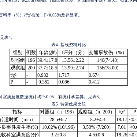
管理不到位）以及设施药品（如设备故障、药品准备不足）相关。③
记录
数资料率（%）行χ²检验，P<0.05为差异显著。
见表
4。
表
4
基线资料对比
组别
例数
年龄
(岁
)
TI
评分
（分）
交通
事故
伤（
%）
对照组
196
39.4±17.8
13.56±2.22
146
(
74.48
)
观察组
200
37.7±18.5
13.99±2.74
156
(
78.00
)
t/
χ²
-
0.932
1.717
0.674
P
-
0.352
0.086
0.412
科室满意度
数据统计均
P<0.05
，有
统计学差异
。见表
5。
表
5
转运效果比较
t/
χ²
P
指标
对照组
（
n=196
）
观察组
（
n=200
）
转运时间（
min）
28.5±6.7
18.2±4.3
18.17
<0.
不良事件发生率
(%)
10.02
% (
10
/
196
)
3.50
% (
7
/
200
)
7.01
<0.
接收科室满意度
(分)
3.2
±
0.8
4.5
±
0.6
18.26
<0.