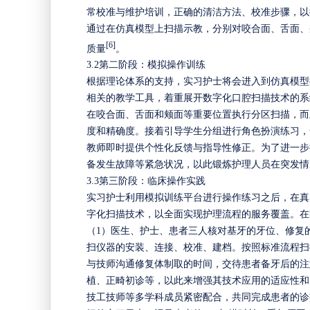
常校准与维护培训，正确的清洁方法、校准步骤，以
通过在仿真模型上扫描示教，分别对咬合面、舌面、
[
6
]
质量
。
3.2
第二阶段：模拟操作训练
根据理论体系的支持，实习护士将会进入到仿真模型
相关的教学工具，着重展开数字化口腔扫描技术的系
在咬合面、舌面和颊面等重要位置执行分区扫描，而
度和精确度。接着引导学生分组进行角色扮演练习，
教师即时提供个性化反馈与指导性修正。为了进一步
备发生故障等紧急状况，以此锻炼护理人员在突发情
3
.3
第三阶段：临床操作实践
实习护士利用模拟训练平台进行操作练习之后，在真
字化扫描技术，以全面实现护理流程的服务覆盖。在
（
1）医生、护士、患者三人核对基牙的牙位、修复
扫仪器的安装、连接、校准、建档。按照标准流程扫
与技师沟通修复体制取的时间，交待患者备牙后的注
植、正畸初诊等，以此来增强其技术应用的适应性和
技工技师等多学科成员紧密配合，共同完成患者的诊