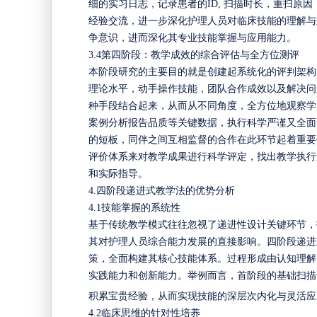
细的实习日志，记录患者的ID, 扫描时长，重扫
经验交流，进一步深化护理人员对临床技能的理解与
争意识，进而深化其专业技能掌握与应用能力。
3.4
第四阶段
：
教学成效的综合评估与全方位测评
本阶段研究的主要目的就是创建起系统化的评判架构
理论水平，动手操作技能，团队合作成效以及解决问
种手段结合起来，从而从不同角度，全方位地观察学
案例分析报告品质等关键数据，执行科学严谨又全面
的短板，同伴之间互相监督的合作在此环节起着重要
评价体系来对教学成果进行科学评定，找出教学执行
和实际指导。
4.
四阶段递进式教学法的优势分析
4.1
技能掌握的系统性
基于传统教学模式往往忽视了递进性设计关键环节，
其对护理人员综合能力发展的直接影响。四阶段递进
策，全面构建其核心技能体系。过程形成由认知理解
实践能力和创新能力。举例而言，首阶段的基础扫描
积累宝贵经验，从而实现技能的深层次内化与灵活应
4.2
临床思维的针对性培养