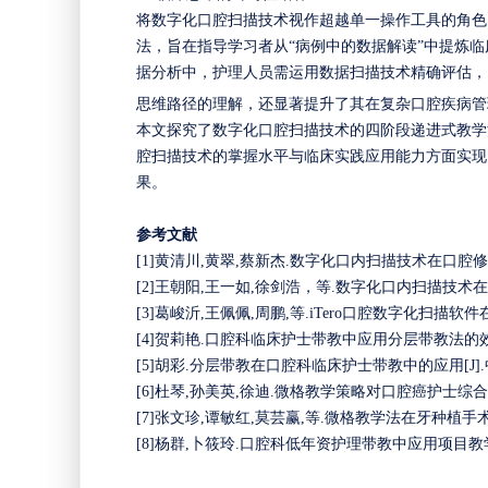
将数字化口腔扫描技术视作超越单一操作工具的角色
法，旨在指导学习者从
“病例中的数据解读”中提炼
据分析中，护理人员需运用数据扫描技术精确评估，
思维路径的理解，还显著提升了其在复杂口腔疾病管
本文探究了数字化口腔扫描技术的四阶段递进式教学
腔扫描技术的掌握水平与临床实践应用能力方面实现
果。
参考文献
[1]
黄清川
,黄翠,蔡新杰.数字化口内扫描技术在口腔修复学临床
[2]王朝阳,王一如,徐剑浩，等.数字化口内扫描技术在牙体
[3]葛峻沂,王佩佩,周鹏,等.iTero口腔数字化扫描软件在口
[4]贺莉艳.口腔科临床护士带教中应用分层带教法的效果分析[J
[5]胡彩.分层带教在口腔科临床护士带教中的应用[J].中国卫生产业
[6]杜琴,孙美英,徐迪.微格教学策略对口腔癌护士综合能力和临
[7]张文珍,谭敏红,莫芸赢,等.微格教学法在牙种植手术器械护
[8]杨群,卜筱玲.口腔科低年资护理带教中应用项目教学法的分析[