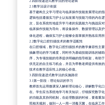
2.
四阶段递进式教学法的理论逻辑
2.1
教学法设计依据
基于建构主义学习理论与临床操作技能发展理论的指
逻辑包括遵循实习护士认知发展与技能习得的内在逻
次，旨在系统性地提升学习者的实践能力与挑战应对
临床操作技能为导向，将设备操作、数据管理以及护
体化进程，确保实习护士能够全面掌握并熟练应用所
2
.2
数字化口腔扫描技术的教学适配性
在口腔领域，数字化口腔扫描技术的教学兼容性主要
抽象理论的学习难度，同时作为基础技能训练的辅助
序，为专项技能的培养提供明确的指导框架，有助于
供充足的自主练习机会，并且为带教老师提供有效的
技术在教学适应性上的核心价值。
3
.
四阶段递进式教学法的实施路径
3.1
第一阶段：理论知识的学习
教师首先运用微课深入解析理论核心，讲解数字化口
在。学生应当系统地学习有关知识，仔细探究数字化
的功能及其协同机制，在处理数据的时候，要着重加
照相关规则，做到一人一用一消毒灭菌，在临床工作